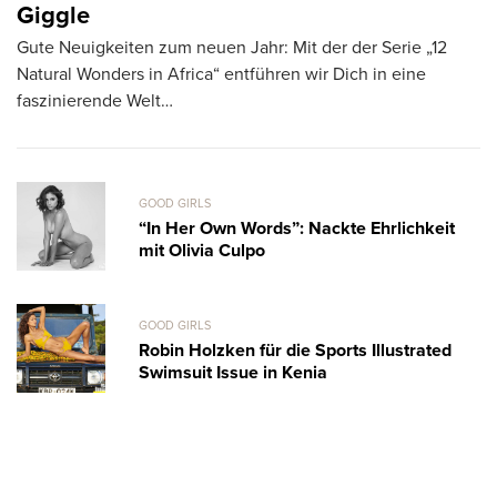
Vo
Giggle
A
Gute Neuigkeiten zum neuen Jahr: Mit der der Serie „12
Ca
Natural Wonders in Africa“ entführen wir Dich in eine
faszinierende Welt…
GOOD GIRLS
“In Her Own Words”: Nackte Ehrlichkeit
mit Olivia Culpo
GOOD GIRLS
Robin Holzken für die Sports Illustrated
Swimsuit Issue in Kenia