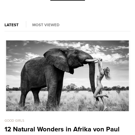
LATEST
MOST VIEWED
GOOD GIRLS
GO
12 Natural Wonders in Afrika von Paul
C