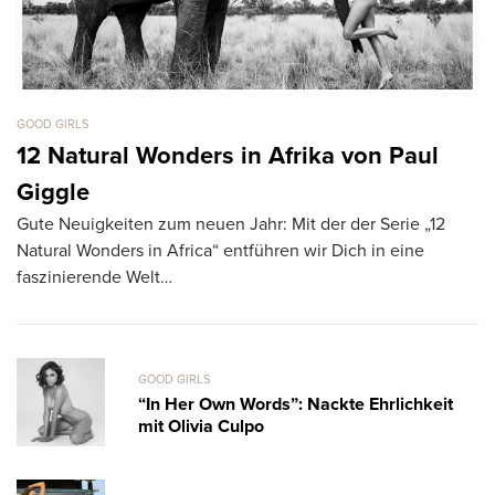
GOOD GIRLS
GO
12 Natural Wonders in Afrika von Paul
C
Vo
Giggle
A
Gute Neuigkeiten zum neuen Jahr: Mit der der Serie „12
Ca
Natural Wonders in Africa“ entführen wir Dich in eine
faszinierende Welt…
GOOD GIRLS
“In Her Own Words”: Nackte Ehrlichkeit
mit Olivia Culpo