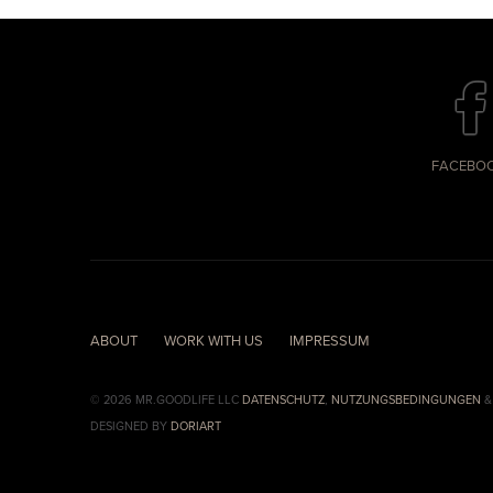
FACEBO
ABOUT
WORK WITH US
IMPRESSUM
© 2026 MR.GOODLIFE LLC
DATENSCHUTZ
,
NUTZUNGSBEDINGUNGEN
DESIGNED BY
DORIART