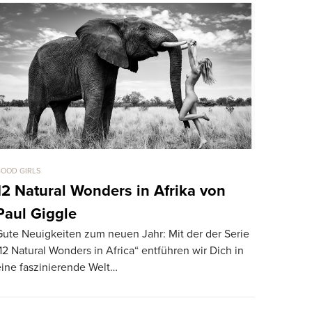
OOD GIRLS
GOOD GIRLS
12 Natural Wonders in Afrika von
Carmella
Paul Giggle
Ferrari
Gute Neuigkeiten zum neuen Jahr: Mit der der Serie
Vor einigen
12 Natural Wonders in Africa“ entführen wir Dich in
eine Auswah
eine faszinierende Welt…
bezaubernd
interessier