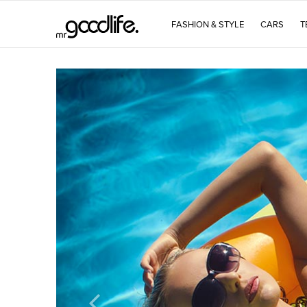
FASHION & STYLE
CARS
T