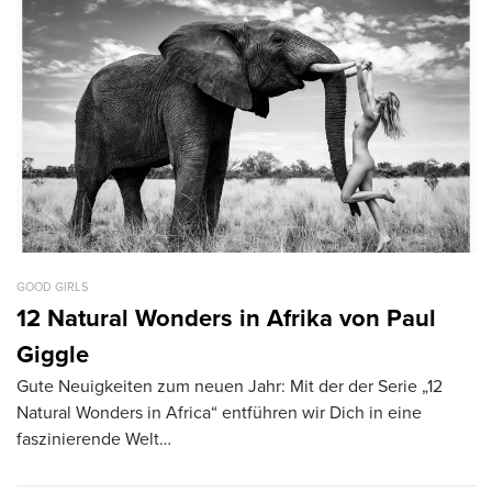
GOOD GIRLS
GO
12 Natural Wonders in Afrika von Paul
C
Vo
Giggle
A
Gute Neuigkeiten zum neuen Jahr: Mit der der Serie „12
Ca
Natural Wonders in Africa“ entführen wir Dich in eine
faszinierende Welt…