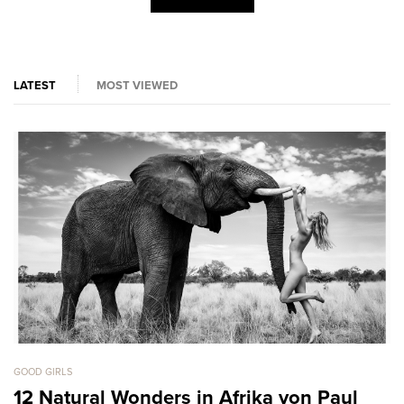
LATEST
MOST VIEWED
GOOD GIRLS
GO
12 Natural Wonders in Afrika von Paul
C