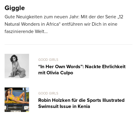
Vo
Giggle
A
Gute Neuigkeiten zum neuen Jahr: Mit der der Serie „12
Ca
Natural Wonders in Africa“ entführen wir Dich in eine
faszinierende Welt…
GOOD GIRLS
“In Her Own Words”: Nackte Ehrlichkeit
mit Olivia Culpo
GOOD GIRLS
Robin Holzken für die Sports Illustrated
Swimsuit Issue in Kenia