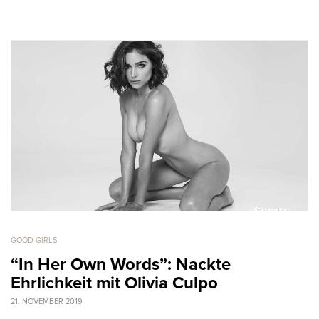
GOOD GIRLS
“In Her Own Words”: Nackte
Ehrlichkeit mit Olivia Culpo
21. NOVEMBER 2019