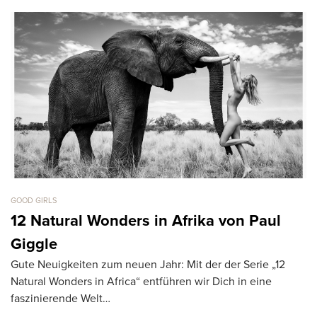
GOOD GIRLS
GO
12 Natural Wonders in Afrika von Paul
C
Vo
Giggle
A
Gute Neuigkeiten zum neuen Jahr: Mit der der Serie „12
Ca
Natural Wonders in Africa“ entführen wir Dich in eine
faszinierende Welt…