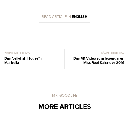
READ ARTICLE IN
ENGLISH
VORHERIGER BEITRAG
NÄCHSTER BEITRAG
Das "Jellyfish House" in
Das 4K Video zum legendären
Marbella
Miss Reef Kalender 2016
MR. GOODLIFE
MORE ARTICLES