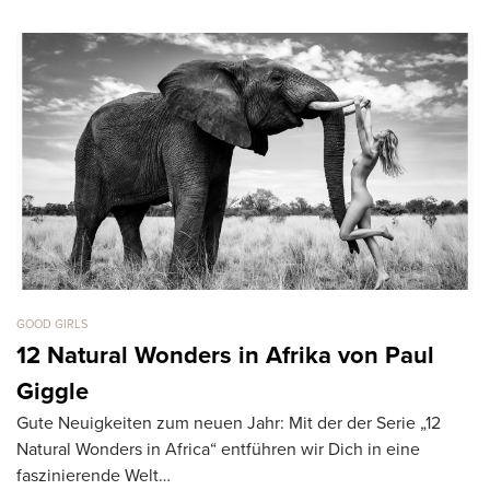
GOOD GIRLS
GO
12 Natural Wonders in Afrika von Paul
C
Vo
Giggle
A
Gute Neuigkeiten zum neuen Jahr: Mit der der Serie „12
Ca
Natural Wonders in Africa“ entführen wir Dich in eine
faszinierende Welt…