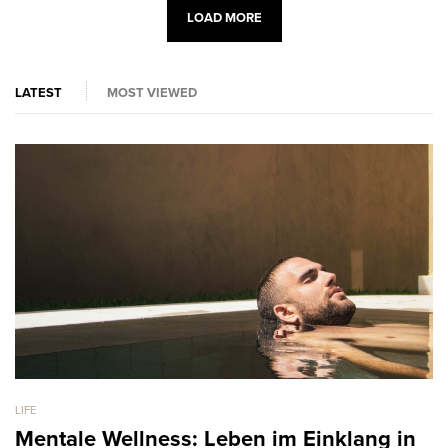
LOAD MORE
LATEST
MOST VIEWED
LIFE
LI
Mentale Wellness: Leben im Einklang in
G