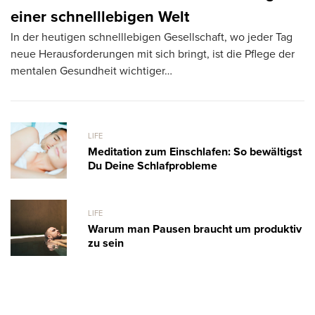
einer schnelllebigen Welt
S
In der heutigen schnelllebigen Gesellschaft, wo jeder Tag
Bü
neue Herausforderungen mit sich bringt, ist die Pflege der
wa
mentalen Gesundheit wichtiger…
LIFE
Meditation zum Einschlafen: So bewältigst
Du Deine Schlafprobleme
LIFE
Warum man Pausen braucht um produktiv
zu sein