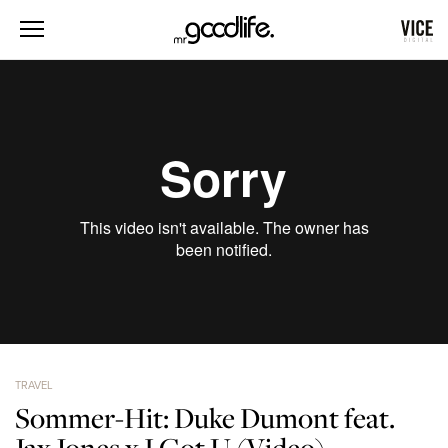
TRAVEL
Sommer-Hit: Duke Dumont feat.
Jax Jones x I Got U (Video)