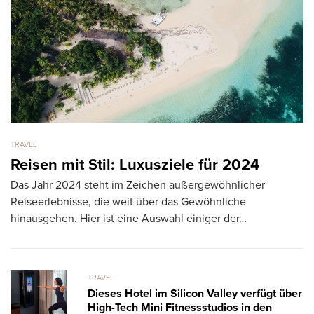
TRAVEL
TR
Reisen mit Stil: Luxusziele für 2024
A
Das Jahr 2024 steht im Zeichen außergewöhnlicher
S
Reiseerlebnisse, die weit über das Gewöhnliche
Di
hinausgehen. Hier ist eine Auswahl einiger der…
Or
m
TRAVEL
Dieses Hotel im Silicon Valley verfügt über
High-Tech Mini Fitnessstudios in den