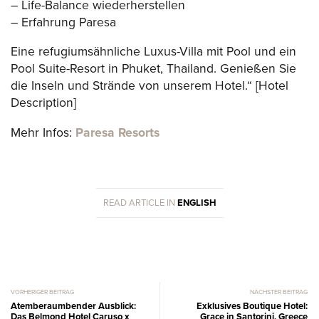
– Life-Balance wiederherstellen
– Erfahrung Paresa
Eine refugiumsähnliche Luxus-Villa mit Pool und ein
Pool Suite-Resort in Phuket, Thailand. Genießen Sie
die Inseln und Strände von unserem Hotel.“ [Hotel
Description]
Mehr Infos:
Paresa Resorts
READ ARTICLE IN
ENGLISH
VORHERIGER BEITRAG
NÄCHSTER BEITRAG
Atemberaumbender Ausblick:
Exklusives Boutique Hotel:
Das Belmond Hotel Caruso x
Grace in Santorini, Greece