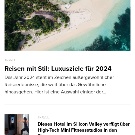
TRAVEL
TR
Reisen mit Stil: Luxusziele für 2024
A
Das Jahr 2024 steht im Zeichen außergewöhnlicher
S
Reiseerlebnisse, die weit über das Gewöhnliche
Di
hinausgehen. Hier ist eine Auswahl einiger der…
Or
m
TRAVEL
Dieses Hotel im Silicon Valley verfügt über
High-Tech Mini Fitnessstudios in den