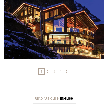
1
2
3
4
5
READ ARTICLE IN
ENGLISH