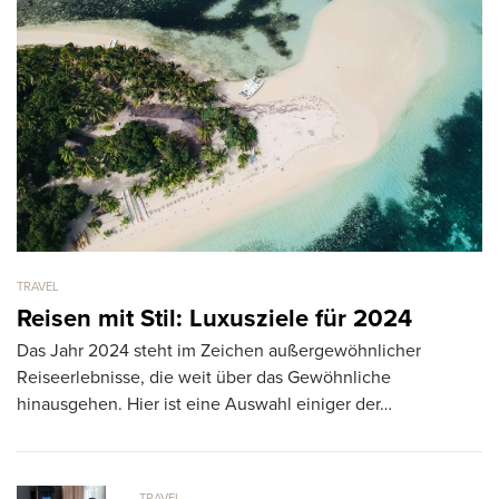
TRAVEL
TR
Reisen mit Stil: Luxusziele für 2024
A
Das Jahr 2024 steht im Zeichen außergewöhnlicher
S
Reiseerlebnisse, die weit über das Gewöhnliche
Di
hinausgehen. Hier ist eine Auswahl einiger der…
Or
m
TRAVEL