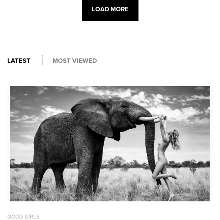
LOAD MORE
LATEST
MOST VIEWED
GOOD GIRLS
GO