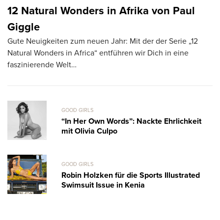
12 Natural Wonders in Afrika von Paul
C
Vo
Giggle
A
Gute Neuigkeiten zum neuen Jahr: Mit der der Serie „12
Ca
Natural Wonders in Africa“ entführen wir Dich in eine
faszinierende Welt…
GOOD GIRLS
“In Her Own Words”: Nackte Ehrlichkeit
mit Olivia Culpo
GOOD GIRLS
Robin Holzken für die Sports Illustrated
Swimsuit Issue in Kenia