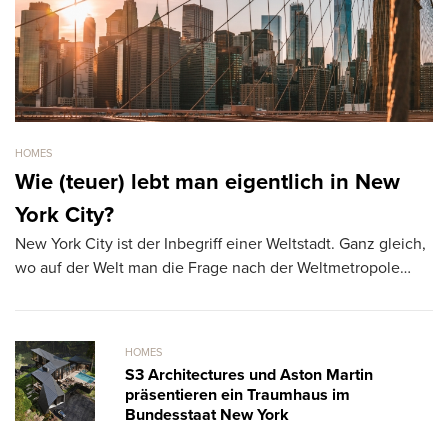
HOMES
HO
Wie (teuer) lebt man eigentlich in New
F
York City?
t
New York City ist der Inbegriff einer Weltstadt. Ganz gleich,
Di
wo auf der Welt man die Frage nach der Weltmetropole…
ge
m
HOMES
S3 Architectures und Aston Martin
präsentieren ein Traumhaus im
Bundesstaat New York