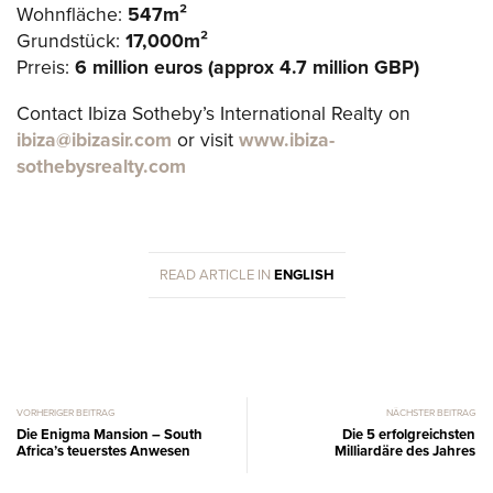
Wohnfläche:
547m²
Grundstück:
17,000m²
Prreis:
6 million euros (approx 4.7 million GBP)
Contact Ibiza Sotheby’s International Realty on
ibiza@ibizasir.com
or visit
www.ibiza-
sothebysrealty.com
READ ARTICLE IN
ENGLISH
VORHERIGER BEITRAG
NÄCHSTER BEITRAG
Die Enigma Mansion – South
Die 5 erfolgreichsten
Africa’s teuerstes Anwesen
Milliardäre des Jahres