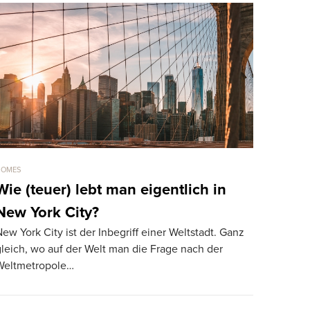
HOMES
HOMES
Wie (teuer) lebt man eigentlich in
Für 275 
New York City?
die teue
ew York City ist der Inbegriff einer Weltstadt. Ganz
Die teuerst
leich, wo auf der Welt man die Frage nach der
gewechselt.
Weltmetropole…
märchenhaf