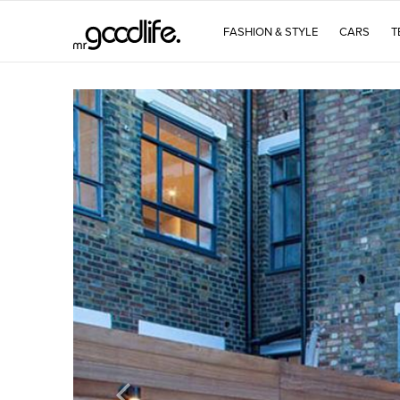
FASHION & STYLE
CARS
T