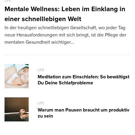
LIFE
LI
Mentale Wellness: Leben im Einklang in
G
einer schnelllebigen Welt
S
In der heutigen schnelllebigen Gesellschaft, wo jeder Tag
Bü
neue Herausforderungen mit sich bringt, ist die Pflege der
wa
mentalen Gesundheit wichtiger…
LIFE
Meditation zum Einschlafen: So bewältigst
Du Deine Schlafprobleme
LIFE
Warum man Pausen braucht um produktiv
zu sein