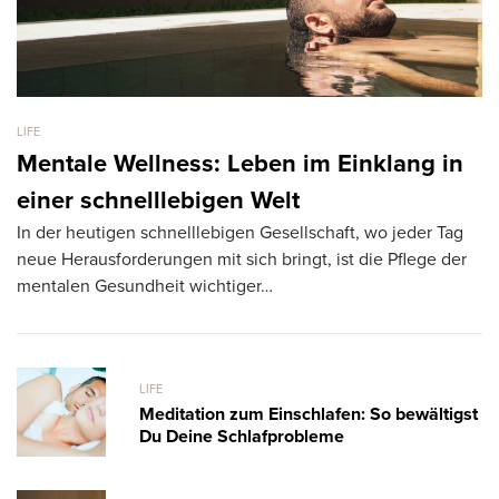
LIFE
LI
Mentale Wellness: Leben im Einklang in
G
einer schnelllebigen Welt
S
In der heutigen schnelllebigen Gesellschaft, wo jeder Tag
Bü
neue Herausforderungen mit sich bringt, ist die Pflege der
wa
mentalen Gesundheit wichtiger…
LIFE
Meditation zum Einschlafen: So bewältigst
Du Deine Schlafprobleme