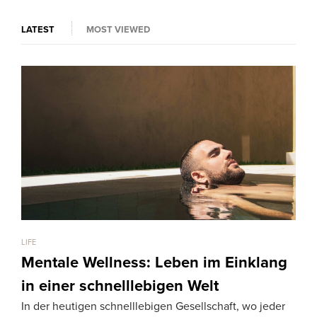
LATEST
MOST VIEWED
LIFE
LIFE
Mentale Wellness: Leben im Einklang
Gi
in einer schnelllebigen Welt
am
In der heutigen schnelllebigen Gesellschaft, wo jeder
Bühn