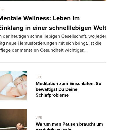
IFE
LIFE
Mentale Wellness: Leben im
Gin Toni
Einklang in einer schnelllebigen Welt
am Stiel
n der heutigen schnelllebigen Gesellschaft, wo jeder
Bühne frei 
ag neue Herausforderungen mit sich bringt, ist die
Dir warm in
Pflege der mentalen Gesundheit wichtiger…
LIFE
Meditation zum Einschlafen: So
bewältigst Du Deine
Schlafprobleme
LIFE
Warum man Pausen braucht um
produktiv zu sein