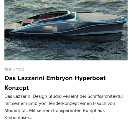
TECH & TOYS
TE
Das Lazzarini Embryon Hyperboat
i
Konzept
A
Das Lazzarini Design Studio verleiht der Schiffsarchitektur
La
mit seinem Embryon-Tenderkonzept einen Hauch von
un
Modernität. Mit seinem transparenten Rumpf aus
al
Karbonfaser…