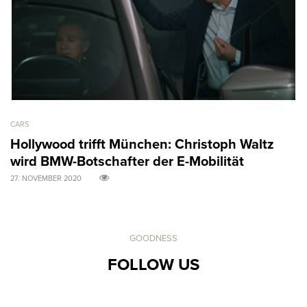
CARS
AR
Hollywood trifft München: Christoph Waltz
M
wird BMW-Botschafter der E-Mobilität
B
27. NOVEMBER 2020
31
GOODNESS
FOLLOW US