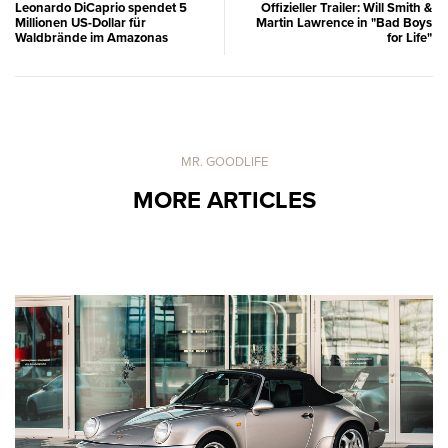
Leonardo DiCaprio spendet 5
Offizieller Trailer: Will Smith &
Millionen US-Dollar für
Martin Lawrence in "Bad Boys
Waldbrände im Amazonas
for Life"
MR. GOODLIFE
MORE ARTICLES