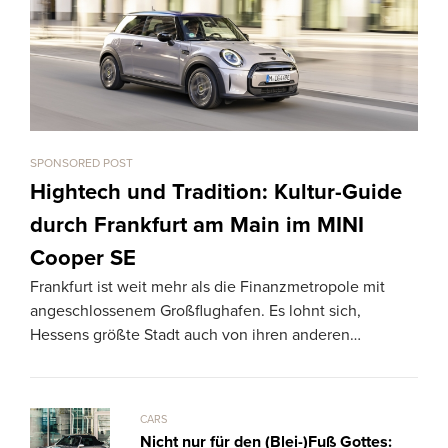
SPONSORED POST
CARS
La
Hightech und Tradition: Kultur-Guide
km
durch Frankfurt am Main im MINI
The
Cooper SE
Dra
Frankfurt ist weit mehr als die Finanzmetropole mit
918 
angeschlossenem Großflughafen. Es lohnt sich,
Hessens größte Stadt auch von ihren anderen…
CARS
Nicht nur für den (Blei-)Fuß Gottes: