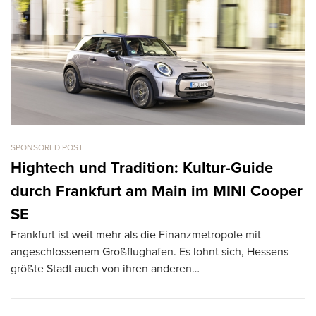
SPONSORED POST
CA
L
Hightech und Tradition: Kultur-Guide
k
durch Frankfurt am Main im MINI Cooper
T
SE
R
Frankfurt ist weit mehr als die Finanzmetropole mit
ve
angeschlossenem Großflughafen. Es lohnt sich, Hessens
größte Stadt auch von ihren anderen…