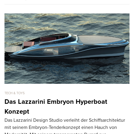
TECH & TOYS
TE
Das Lazzarini Embryon Hyperboat
i
Konzept
A
Das Lazzarini Design Studio verleiht der Schiffsarchitektur
La
mit seinem Embryon-Tenderkonzept einen Hauch von
un