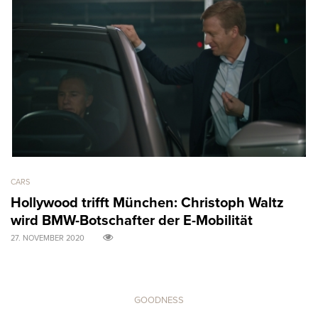
CARS
AR
Hollywood trifft München: Christoph Waltz
M
wird BMW-Botschafter der E-Mobilität
B
27. NOVEMBER 2020
31
GOODNESS