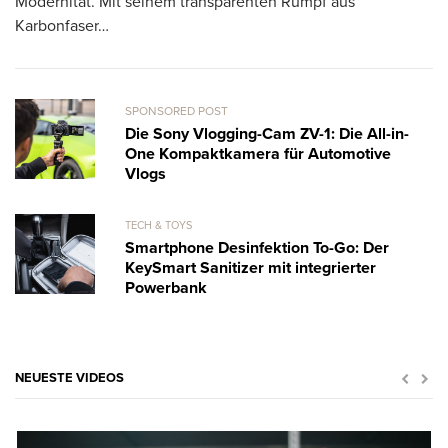
Modernität. Mit seinem transparenten Rumpf aus
al
Karbonfaser…
SPONSORED POST
Die Sony Vlogging-Cam ZV-1: Die All-in-
One Kompaktkamera für Automotive
Vlogs
TECH & TOYS
Smartphone Desinfektion To-Go: Der
KeySmart Sanitizer mit integrierter
Powerbank
NEUESTE VIDEOS