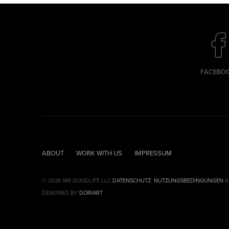
FACEBO
ABOUT
WORK WITH US
IMPRESSUM
© 2026 MR.GOODLIFE LLC
DATENSCHUTZ
,
NUTZUNGSBEDINGUNGEN
DESIGNED BY
DORIART