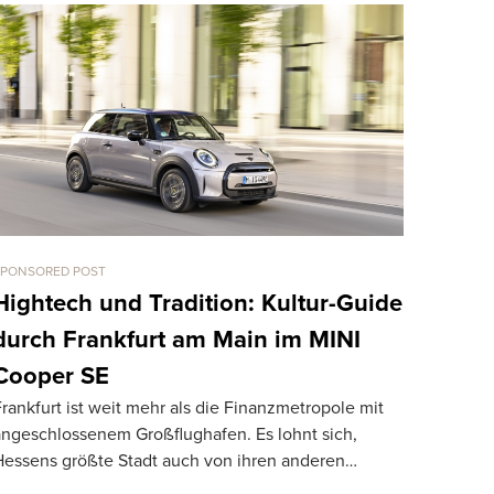
SPONSORED POST
CARS
LaFerrar
Hightech und Tradition: Kultur-Guide
km/h Dr
durch Frankfurt am Main im MINI
TheSUPERCA
Cooper SE
Drag Race 
rankfurt ist weit mehr als die Finanzmetropole mit
918 Spyder 
angeschlossenem Großflughafen. Es lohnt sich,
Hessens größte Stadt auch von ihren anderen…