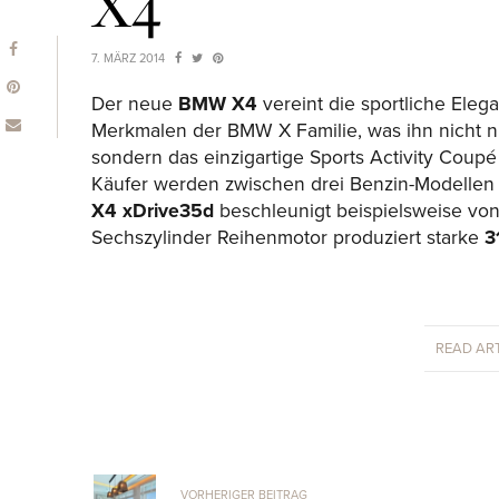
X4
7. MÄRZ 2014
Der neue
BMW X4
vereint die sportliche Eleg
Merkmalen der BMW X Familie, was ihn nicht 
sondern das einzigartige Sports Activity Coupé
Käufer werden zwischen drei Benzin-Modellen 
X4 xDrive35d
beschleunigt beispielsweise vo
Sechszylinder Reihenmotor produziert starke
3
READ ART
VORHERIGER BEITRAG