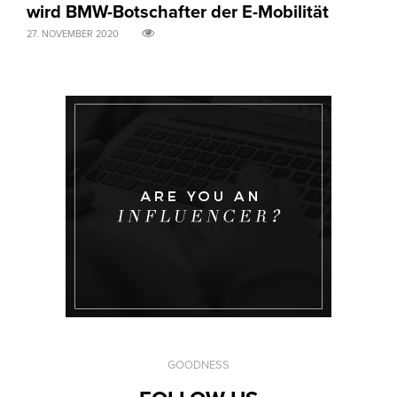
wird BMW-Botschafter der E-Mobilität
Ch
27. NOVEMBER 2020
31. A
GOODNESS