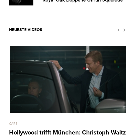
Royal Oak Doppelte Unruh Squelette
NEUESTE VIDEOS
CARS
ART &
Hollywood trifft München: Christoph Waltz
Mar