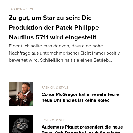
FASHION & STYLE
FASHI
Zu gut, um Star zu sein: Die
10
Produktion der Patek Philippe
Ma
Die 
Nautilus 5711 wird eingestellt
hab
Eigentlich sollte man denken, dass eine hohe
Brad
Nachfrage aus unternehmerischer Sicht immer positiv
bewertet wird. Schließlich hält sie einen Betrieb…
FASHION & STYLE
Conor McGregor hat eine sehr teure
neue Uhr und es ist keine Rolex
FASHION & STYLE
Audemars Piquet präsentiert die neue