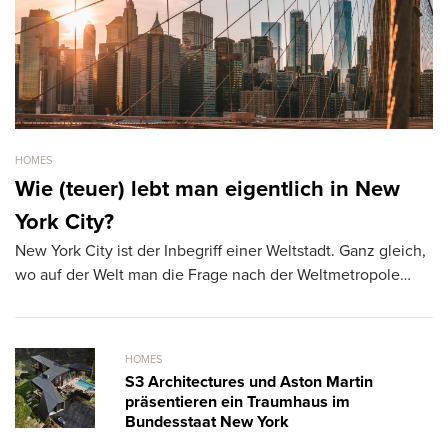
HOMES
HO
Wie (teuer) lebt man eigentlich in New
F
York City?
t
New York City ist der Inbegriff einer Weltstadt. Ganz gleich,
Di
wo auf der Welt man die Frage nach der Weltmetropole…
ge
m
HOMES
S3 Architectures und Aston Martin
präsentieren ein Traumhaus im
Bundesstaat New York