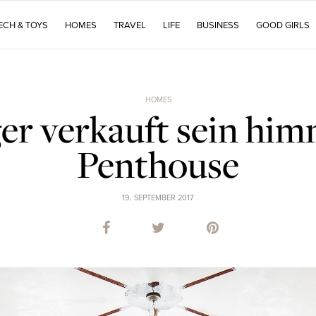
ECH & TOYS
HOMES
TRAVEL
LIFE
BUSINESS
GOOD GIRLS
HOMES
r verkauft sein him
Penthouse
19. SEPTEMBER 2017