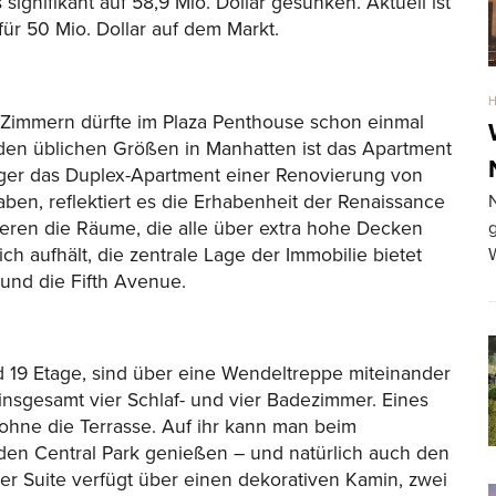
signifikant auf 58,9 Mio. Dollar gesunken. Aktuell ist
für 50 Mio. Dollar auf dem Markt.
 Zimmern dürfte im Plaza Penthouse schon einmal
den üblichen Größen in Manhatten ist das Apartment
iger das Duplex-Apartment einer Renovierung von
ben, reflektiert es die Erhabenheit der Renaissance
N
eren die Räume, die alle über extra hohe Decken
g
 aufhält, die zentrale Lage der Immobilie bietet
und die Fifth Avenue.
d 19 Etage, sind über eine Wendeltreppe miteinander
insgesamt vier Schlaf- und vier Badezimmer. Eines
sohne die Terrasse. Auf ihr kann man beim
 den Central Park genießen – und natürlich auch den
r Suite verfügt über einen dekorativen Kamin, zwei