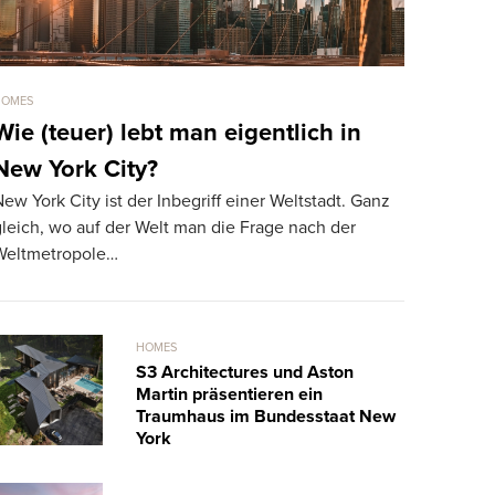
HOMES
HOMES
Wie (teuer) lebt man eigentlich in
Für 275 
New York City?
die teue
ew York City ist der Inbegriff einer Weltstadt. Ganz
Die teuerst
leich, wo auf der Welt man die Frage nach der
gewechselt.
Weltmetropole…
märchenhaf
HOMES
S3 Architectures und Aston
Martin präsentieren ein
Traumhaus im Bundesstaat New
York