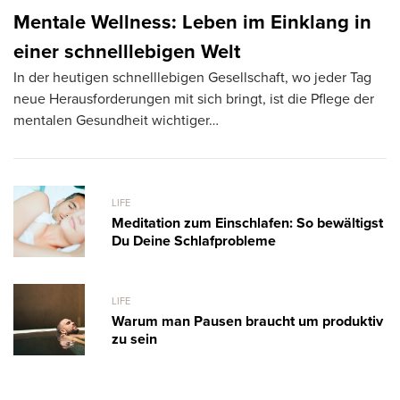
Mentale Wellness: Leben im Einklang in
G
einer schnelllebigen Welt
S
In der heutigen schnelllebigen Gesellschaft, wo jeder Tag
Bü
neue Herausforderungen mit sich bringt, ist die Pflege der
wa
mentalen Gesundheit wichtiger…
LIFE
Meditation zum Einschlafen: So bewältigst
Du Deine Schlafprobleme
LIFE
Warum man Pausen braucht um produktiv
zu sein