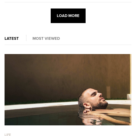
LOAD MORE
LATEST
MOST VIEWED
LIFE
LI