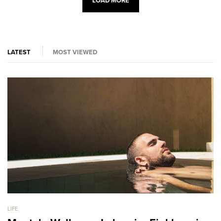
LOAD MORE
LATEST
MOST VIEWED
LIFE
LI