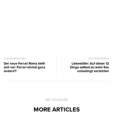
VORHERIGER BEITRAG
NÄCHSTER BEITRAG
Der neue Ferrari Roma stellt
Liebeskiller: Auf dieser 12
sich vor: Ferrari einmal ganz
Dinge solltest du beim Sex
anders?!
unbedingt verzichten
MR. GOODLIFE
MORE ARTICLES