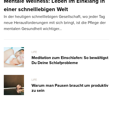
Mentale Wellness: Leben im Einklang in
G
einer schnelllebigen Welt
S
In der heutigen schnelllebigen Gesellschaft, wo jeder Tag
Bü
neue Herausforderungen mit sich bringt, ist die Pflege der
wa
mentalen Gesundheit wichtiger…
LIFE
Meditation zum Einschlafen: So bewältigst
Du Deine Schlafprobleme
LIFE
Warum man Pausen braucht um produktiv
zu sein