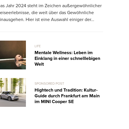
as Jahr 2024 steht im Zeichen außergewöhnlicher
stilvoll
eiseerlebnisse, die weit über das Gewöhnliche
Die erfolgre
inausgehen. Hier ist eine Auswahl einiger der…
Zeit haben 
über Brad Pit
LIFE
Mentale Wellness: Leben im
Einklang in einer schnelllebigen
Welt
SPONSORED POST
Hightech und Tradition: Kultur-
Guide durch Frankfurt am Main
im MINI Cooper SE