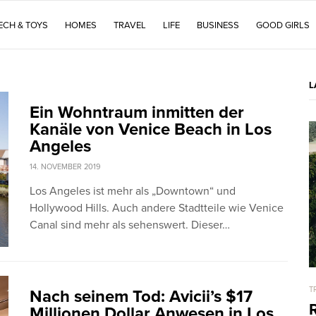
ECH & TOYS
HOMES
TRAVEL
LIFE
BUSINESS
GOOD GIRLS
L
Ein Wohntraum inmitten der
Kanäle von Venice Beach in Los
Angeles
14. NOVEMBER 2019
Los Angeles ist mehr als „Downtown“ und
Hollywood Hills. Auch andere Stadtteile wie Venice
Canal sind mehr als sehenswert. Dieser…
T
Nach seinem Tod: Avicii’s $17
R
Millionen Dollar Anwesen in Los