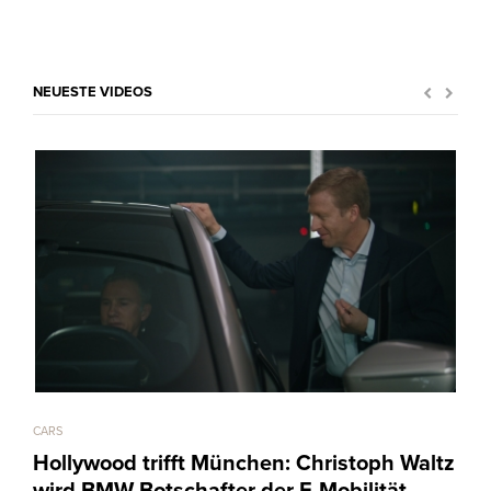
NEUESTE VIDEOS
CARS
ART &
Hollywood trifft München: Christoph Waltz
Mar
wird BMW-Botschafter der E-Mobilität
Ch