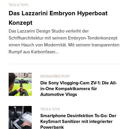
TECH & TOYS
TECH
Das Lazzarini Embryon Hyperboat
iP
Konzept
Ap
Das Lazzarini Design Studio verleiht der
Lan
Schiffsarchitektur mit seinem Embryon-Tenderkonzept
Plat
einen Hauch von Modernität. Mit seinem transparenten
Konk
Rumpf aus Karbonfaser…
SPONSORED POST
Die Sony Vlogging-Cam ZV-1: Die All-
in-One Kompaktkamera für
Automotive Vlogs
TECH & TOYS
Smartphone Desinfektion To-Go: Der
KeySmart Sanitizer mit integrierter
Powerbank