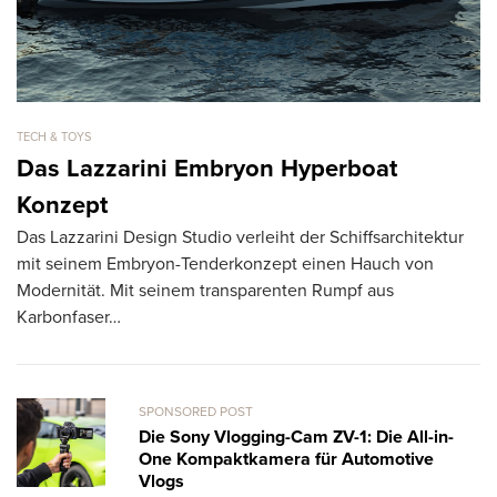
TECH & TOYS
TE
Das Lazzarini Embryon Hyperboat
i
Konzept
A
Das Lazzarini Design Studio verleiht der Schiffsarchitektur
La
mit seinem Embryon-Tenderkonzept einen Hauch von
un
Modernität. Mit seinem transparenten Rumpf aus
al
Karbonfaser…
SPONSORED POST
Die Sony Vlogging-Cam ZV-1: Die All-in-
One Kompaktkamera für Automotive
Vlogs