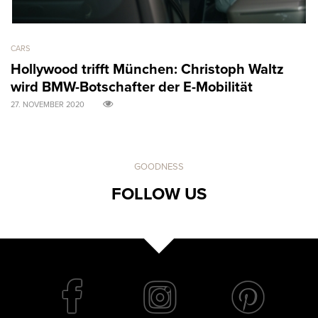
CARS
AR
Hollywood trifft München: Christoph Waltz
M
wird BMW-Botschafter der E-Mobilität
B
27. NOVEMBER 2020
31
GOODNESS
FOLLOW US