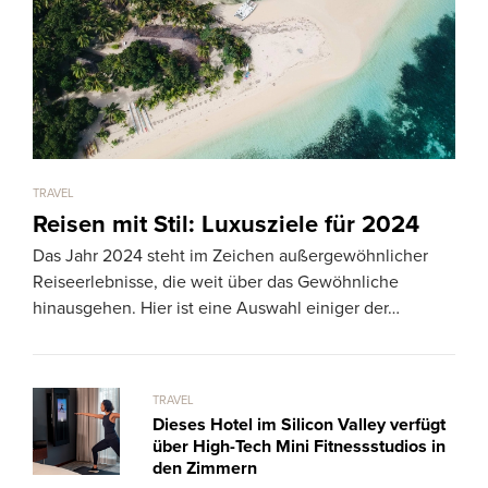
TRAVEL
TRAV
Reisen mit Stil: Luxusziele für 2024
Al
Das Jahr 2024 steht im Zeichen außergewöhnlicher
Sc
Reiseerlebnisse, die weit über das Gewöhnliche
Die 
hinausgehen. Hier ist eine Auswahl einiger der…
schö
ein
TRAVEL
Dieses Hotel im Silicon Valley verfügt
über High-Tech Mini Fitnessstudios in
den Zimmern