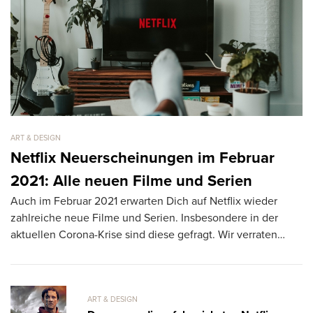
ART & DESIGN
AR
Netflix Neuerscheinungen im Februar
D
2021: Alle neuen Filme und Serien
N
Auch im Februar 2021 erwarten Dich auf Netflix wieder
Er
zahlreiche neue Filme und Serien. Insbesondere in der
Mu
aktuellen Corona-Krise sind diese gefragt. Wir verraten…
be
ART & DESIGN