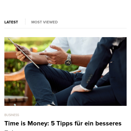
LATEST
MOST VIEWED
BUSINESS
BU
Time is Money: 5 Tipps für ein besseres
6