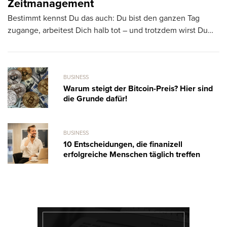
Zeitmanagement
z
Bestimmt kennst Du das auch: Du bist den ganzen Tag
„P
zugange, arbeitest Dich halb tot – und trotzdem wirst Du…
un
Le
BUSINESS
Warum steigt der Bitcoin-Preis? Hier sind
die Grunde dafür!
BUSINESS
10 Entscheidungen, die finanizell
erfolgreiche Menschen täglich treffen