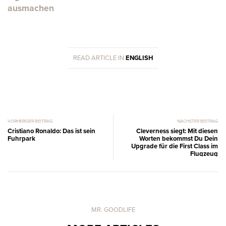
ausmachen
READ ARTICLE IN
ENGLISH
VORHERIGER BEITRAG
NÄCHSTER BEITRAG
Cristiano Ronaldo: Das ist sein
Cleverness siegt: Mit diesen
Fuhrpark
Worten bekommst Du Dein
Upgrade für die First Class im
Flugzeug
MR. GOODLIFE