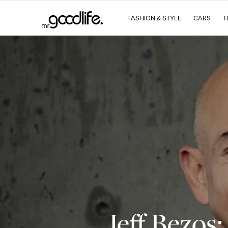
FASHION & STYLE
CARS
T
Jeff Bezos