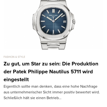
FASHION & STYLE
FA
Zu gut, um Star zu sein: Die Produktion
1
der Patek Philippe Nautilus 5711 wird
M
Di
eingestellt
h
Eigentlich sollte man denken, dass eine hohe Nachfrage
Pi
aus unternehmerischer Sicht immer positiv bewertet wird.
Schließlich hält sie einen Betrieb…