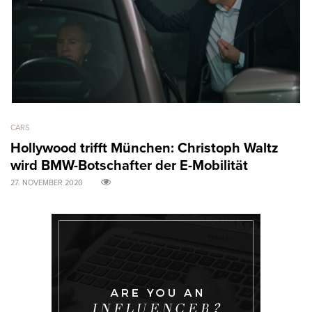
CARS
AR
Hollywood trifft München: Christoph Waltz
M
wird BMW-Botschafter der E-Mobilität
B
27. NOVEMBER 2020
31