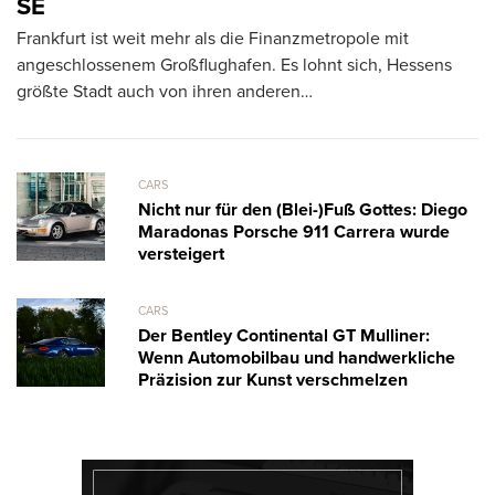
T
SE
R
Frankfurt ist weit mehr als die Finanzmetropole mit
ve
angeschlossenem Großflughafen. Es lohnt sich, Hessens
größte Stadt auch von ihren anderen…
CARS
Nicht nur für den (Blei-)Fuß Gottes: Diego
Maradonas Porsche 911 Carrera wurde
versteigert
CARS
Der Bentley Continental GT Mulliner:
Wenn Automobilbau und handwerkliche
Präzision zur Kunst verschmelzen