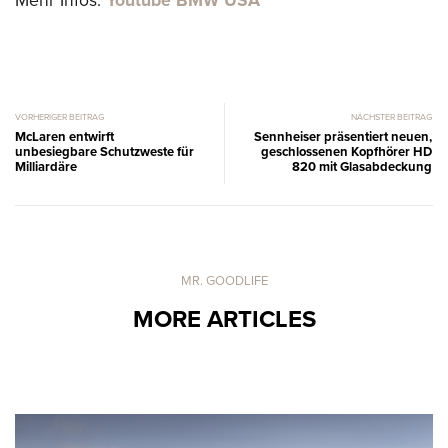
Mehr Infos:
Youtube BMW USA
VORHERIGER BEITRAG
NÄCHSTER BEITRAG
McLaren entwirft
Sennheiser präsentiert neuen,
unbesiegbare Schutzweste für
geschlossenen Kopfhörer HD
Milliardäre
820 mit Glasabdeckung
MR. GOODLIFE
MORE ARTICLES