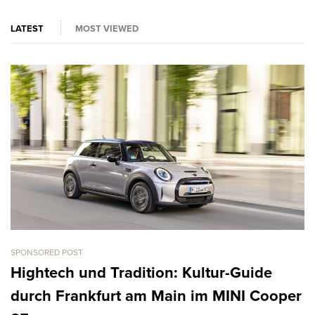
LATEST
MOST VIEWED
SPONSORED POST
CA
L
Hightech und Tradition: Kultur-Guide
k
durch Frankfurt am Main im MINI Cooper