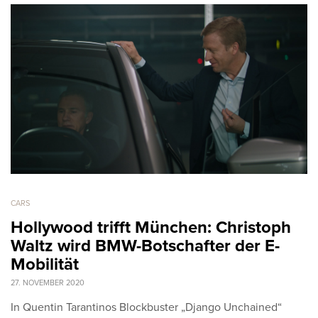
CARS
Hollywood trifft München: Christoph
Waltz wird BMW-Botschafter der E-
Mobilität
27. NOVEMBER 2020
In Quentin Tarantinos Blockbuster „Django Unchained“