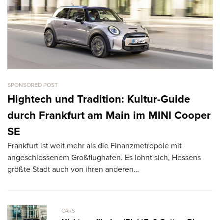
SPONSORED POST
CA
L
Hightech und Tradition: Kultur-Guide
k
durch Frankfurt am Main im MINI Cooper
T
SE
R
Frankfurt ist weit mehr als die Finanzmetropole mit
ve
angeschlossenem Großflughafen. Es lohnt sich, Hessens
größte Stadt auch von ihren anderen…
CARS