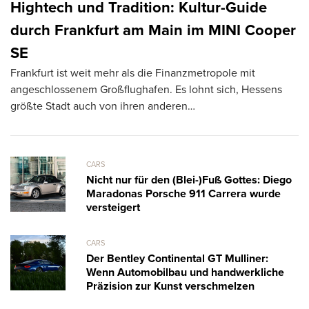
L
Hightech und Tradition: Kultur-Guide
k
durch Frankfurt am Main im MINI Cooper
T
SE
R
Frankfurt ist weit mehr als die Finanzmetropole mit
ve
angeschlossenem Großflughafen. Es lohnt sich, Hessens
größte Stadt auch von ihren anderen…
CARS
Nicht nur für den (Blei-)Fuß Gottes: Diego
Maradonas Porsche 911 Carrera wurde
versteigert
CARS
Der Bentley Continental GT Mulliner:
Wenn Automobilbau und handwerkliche
Präzision zur Kunst verschmelzen