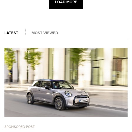
LOAD MORE
LATEST
MOST VIEWED
SPONSORED POST
CA