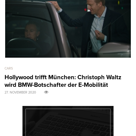
CARS
AR
Hollywood trifft München: Christoph Waltz
M
wird BMW-Botschafter der E-Mobilität
B
27. NOVEMBER 2020
31