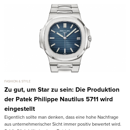
FASHION & STYLE
FA
Zu gut, um Star zu sein: Die Produktion
1
der Patek Philippe Nautilus 5711 wird
M
Di
eingestellt
h
Eigentlich sollte man denken, dass eine hohe Nachfrage
Pi
aus unternehmerischer Sicht immer positiv bewertet wird.