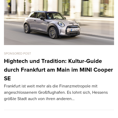
SPONSORED POST
CA
L
Hightech und Tradition: Kultur-Guide
k
durch Frankfurt am Main im MINI Cooper
T
SE
R
Frankfurt ist weit mehr als die Finanzmetropole mit
ve
angeschlossenem Großflughafen. Es lohnt sich, Hessens
größte Stadt auch von ihren anderen…