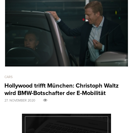
CARS
AR
Hollywood trifft München: Christoph Waltz
M
wird BMW-Botschafter der E-Mobilität
B
27. NOVEMBER 2020
31