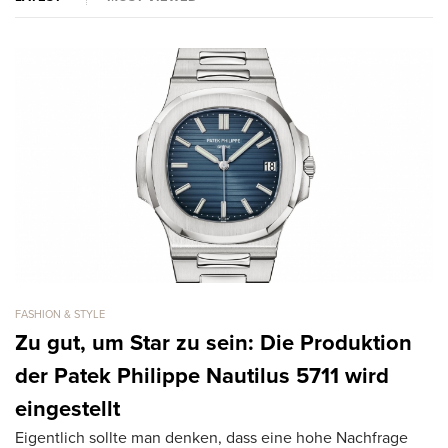
FASHION & STYLE
FA
Zu gut, um Star zu sein: Die Produktion
1
der Patek Philippe Nautilus 5711 wird
M
Di
eingestellt
h
Eigentlich sollte man denken, dass eine hohe Nachfrage