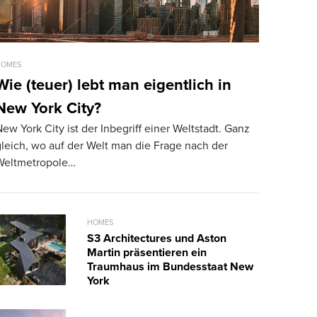
HOMES
HOMES
Wie (teuer) lebt man eigentlich in
Für 275 
New York City?
die teue
ew York City ist der Inbegriff einer Weltstadt. Ganz
Die teuerst
leich, wo auf der Welt man die Frage nach der
gewechselt.
Weltmetropole…
märchenhaf
HOMES
S3 Architectures und Aston
Martin präsentieren ein
Traumhaus im Bundesstaat New
York