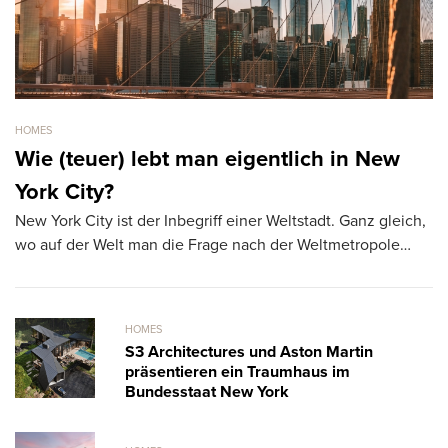
HOMES
HO
Wie (teuer) lebt man eigentlich in New
F
York City?
t
New York City ist der Inbegriff einer Weltstadt. Ganz gleich,
Di
wo auf der Welt man die Frage nach der Weltmetropole…
ge
m
HOMES
S3 Architectures und Aston Martin
präsentieren ein Traumhaus im
Bundesstaat New York