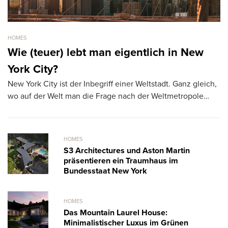
HOMES
HO
Wie (teuer) lebt man eigentlich in New
F
York City?
t
New York City ist der Inbegriff einer Weltstadt. Ganz gleich,
Di
wo auf der Welt man die Frage nach der Weltmetropole…
ge
m
HOMES
S3 Architectures und Aston Martin
präsentieren ein Traumhaus im
Bundesstaat New York
HOMES
Das Mountain Laurel House:
Minimalistischer Luxus im Grünen