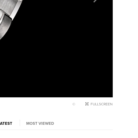
©
FULLSCREEN
LATEST
MOST VIEWED