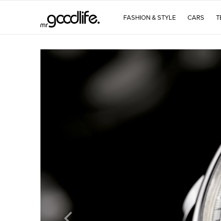
FASHION & STYLE
CARS
T