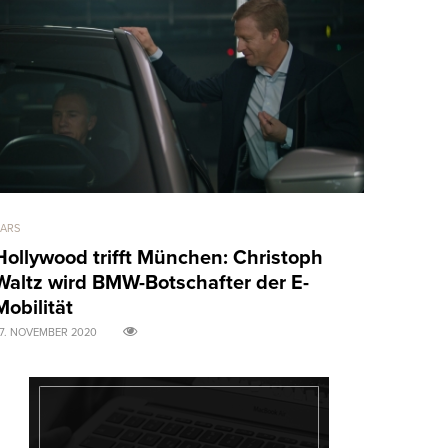
ARS
ART & DESIGN
Hollywood trifft München: Christoph
Marvel v
Waltz wird BMW-Botschafter der E-
Chadwic
Mobilität
31. AUGUST 20
7. NOVEMBER 2020