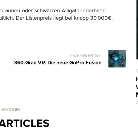
rotbraunen oder schwarzen Alligatorlederband
ltlich. Der Listenpreis liegt bei knapp 30.000€.
NÄCHSTER BEITRAG
s
360-Grad VR: Die neue GoPro Fusion
C
2
. GOODLIFE
ARTICLES