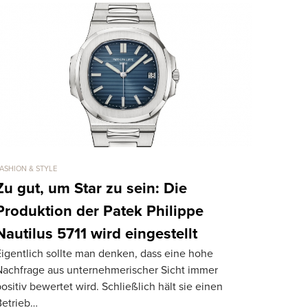
ASHION & STYLE
FASHION & STY
Zu gut, um Star zu sein: Die
10 Ange
Produktion der Patek Philippe
stilvoll
Die erfolgr
Nautilus 5711 wird eingestellt
Zeit haben
Eigentlich sollte man denken, dass eine hohe
über Brad Pi
Nachfrage aus unternehmerischer Sicht immer
ositiv bewertet wird. Schließlich hält sie einen
Betrieb…