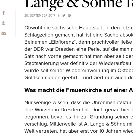
Lange & Söhne 1
29. SEPTEMBER 2017
Obwohl die sächsische Hauptstadt in den letzte
Schlagzeilen gemacht hat, ist eine Sache absol
Beinamen „Elbflorenz“, denn prachtvoller ließe 
der DDR war Dresden eine Perle, auf die man m
Satz nach vorne gemacht hat man aber seit d
Stadtsanierung war definitiv der Wiederaufbau
wurde seit seiner Wiedereinweihung im Oktob
Goldschmieden geehrt – und ziert nun auch d
Was macht die Frauenkirche auf einer
Nur wenige wissen, dass die Uhrenmanufaktur A
ihre Wurzeln in Dresden hat. Doch genau hier 
begonnen, bevor es ihn zur Gründung seiner e
verschlug. Mittlerweile ist A. Lange & Söhne m
Welt vertreten, hat aber erst vor 10 Jahren wi