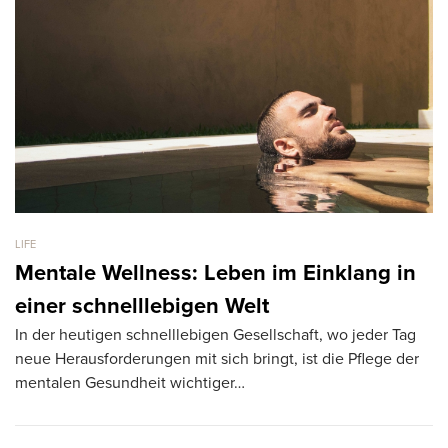
LIFE
LI
Mentale Wellness: Leben im Einklang in
G
einer schnelllebigen Welt
S
In der heutigen schnelllebigen Gesellschaft, wo jeder Tag
Bü
neue Herausforderungen mit sich bringt, ist die Pflege der
wa
mentalen Gesundheit wichtiger…