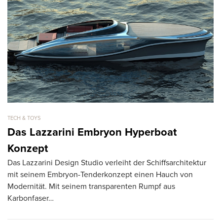
TECH & TOYS
TE
Das Lazzarini Embryon Hyperboat
i
Konzept
A
Das Lazzarini Design Studio verleiht der Schiffsarchitektur
La
mit seinem Embryon-Tenderkonzept einen Hauch von
un
Modernität. Mit seinem transparenten Rumpf aus
al
Karbonfaser…