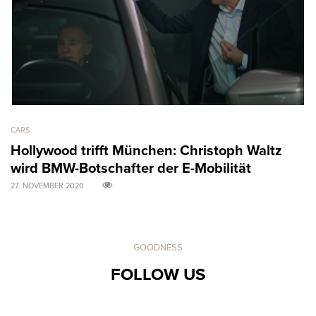
CARS
AR
Hollywood trifft München: Christoph Waltz
M
wird BMW-Botschafter der E-Mobilität
B
27. NOVEMBER 2020
31
GOODNESS
FOLLOW US