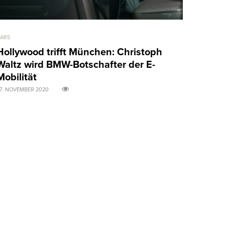
ARS
ART & DESIGN
Hollywood trifft München: Christoph
Marvel v
Waltz wird BMW-Botschafter der E-
Chadwic
Mobilität
31. AUGUST 20
7. NOVEMBER 2020