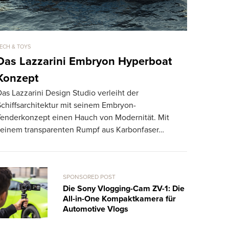
ECH & TOYS
TECH & TOYS
Das Lazzarini Embryon Hyperboat
iPhone 1
Konzept
Funktio
as Lazzarini Design Studio verleiht der
Konkurr
Schiffsarchitektur mit seinem Embryon-
Lange Zeit
Tenderkonzept einen Hauch von Modernität. Mit
Platzhirsch
seinem transparenten Rumpf aus Karbonfaser…
die Konkurr
Im…
SPONSORED POST
Die Sony Vlogging-Cam ZV-1: Die
All-in-One Kompaktkamera für
Automotive Vlogs