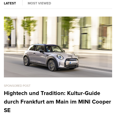
LATEST
MOST VIEWED
SPONSORED POST
CA
L
Hightech und Tradition: Kultur-Guide
k
durch Frankfurt am Main im MINI Cooper
T
SE
R